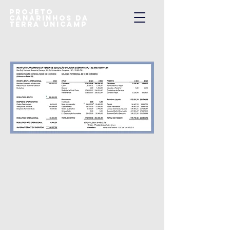
Projeto
Canarinhos da
Terra UNICAMP