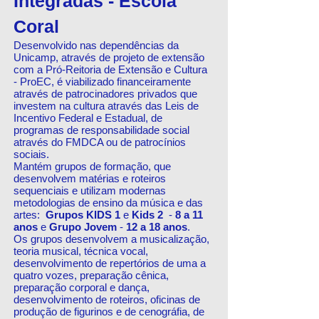
Integradas - Escola
Coral
Desenvolvido nas dependências da
Unicamp, através de projeto de extensão
com a Pró-Reitoria de Extensão e Cultura
- ProEC, é viabilizado financeiramente
através de patrocinadores privados que
investem na cultura através das Leis de
Incentivo Federal e Estadual, de
programas de responsabilidade social
através do FMDCA ou de patrocínios
sociais.
Mantém grupos de formação, que
desenvolvem matérias e roteiros
sequenciais e utilizam modernas
metodologias de ensino da música e das
artes:
Grupos KIDS 1
e
Kids 2
-
8 a 11
anos
e
Grupo Jovem
-
12 a 18 anos
.
Os grupos desenvolvem a musicalização,
teoria musical, técnica vocal,
desenvolvimento de repertórios de uma a
quatro vozes, preparação cênica,
preparação corporal e dança,
desenvolvimento de roteiros, oficinas de
produção de figurinos e de cenográfia, de