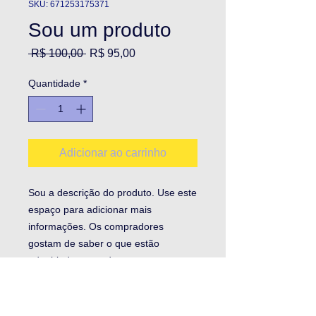
SKU: 671253175371
Sou um produto
Preço
Preço
 R$ 100,00 
R$ 95,00
normal
promocional
Quantidade
*
Adicionar ao carrinho
Sou a descrição do produto. Use este 
espaço para adicionar mais 
informações. Os compradores 
gostam de saber o que estão 
adquirindo antes de comprar.
DETALHES DO PRODUTO